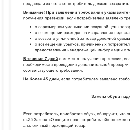
продавца и за его счет потребитель должен возвратить
Внимание! При заявлении требований указывайте о
получения претензии, если потребителем заявлено тр
о соразмерном уменьшении покупной цены това
о возмещении расходов на исправление недоста
о возврате уплаченной за товар денежной суммы
о возмещении убытков, причиненных потребител
предоставления ненадлежащей информации о т
В течение 7 дней
с момента получения претензии, есл
необходимости проведения дополнительной проверки к
соответствующего требования.
Не более 45 дней
, если потребителем заявлено требо
Замена обуви надл
Если потребитель, приобретая обувь, обнаружит, что о
ст.25 Закона «О защите прав потребителей» он имеет п
аналогичный подходящий товар.