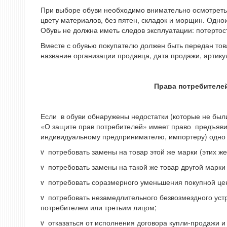
При выборе обуви необходимо внимательно осмотреть 
цвету материалов, без пятен, складок и морщин. Одн
Обувь не должна иметь следов эксплуатации: потертос
Вместе с обувью покупателю должен быть передан тов
название организации продавца, дата продажи, артикул
Права потребителе
Если в обуви обнаружены недостатки (которые не были
«О защите прав потребителей» имеет право предъяви
индивидуальному предпринимателю, импортеру) одно 
v потребовать замены на товар этой же марки (этих же
v потребовать замены на такой же товар другой марки
v потребовать соразмерного уменьшения покупной це
v потребовать незамедлительного безвозмездного уст
потребителем или третьим лицом;
v отказаться от исполнения договора купли-продажи и