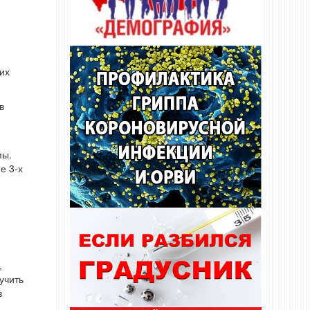
их
в
мы.
е 3-х
,
учить
в