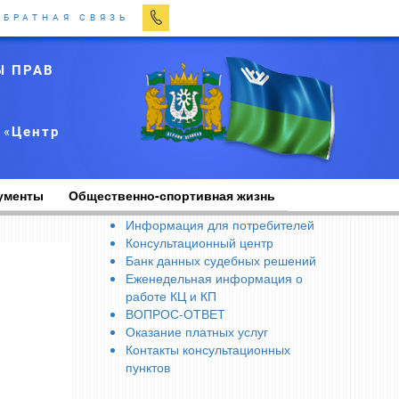
ОБРАТНАЯ СВЯЗЬ
Ы ПРАВ
 «
Центр
ументы
Общественно-спортивная жизнь
Информация для потребителей
Консультационный центр
Банк данных судебных решений
Еженедельная информация о
работе КЦ и КП
ВОПРОС-ОТВЕТ
Оказание платных услуг
Контакты консультационных
пунктов