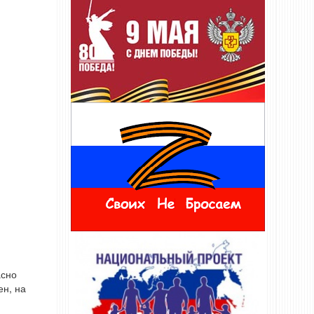
асно
ен, на