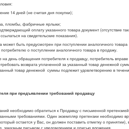
ловия:
ние 14 дней (не считая дня покупки);
ва, пломбы, фабричные ярлыки;
одтверждающий оплату указанного товара документ (отсутствие так
ссылаться на свидетельские показания).
 может быть предусмотрен при поступлении аналогичного товара 
потребителю о поступлении аналогичного товара в продажу.
же на день обращения потребителя к продавцу, потребитель вправе
отребовать возврата уплаченной за указанный товар денежной сум
азанный товар денежной суммы подлежит удовлетворению в течени
теля при предъявлении требований продавцу
аний необходимо обратиться к Продавцу с письменной претензией
ованными требованиями. Один экземпляр претензии необходимо вр
оторый остается у Вас, он должен поставить отметку о принятии), 
те, заказным письмом с уведомлением и описью вложения.