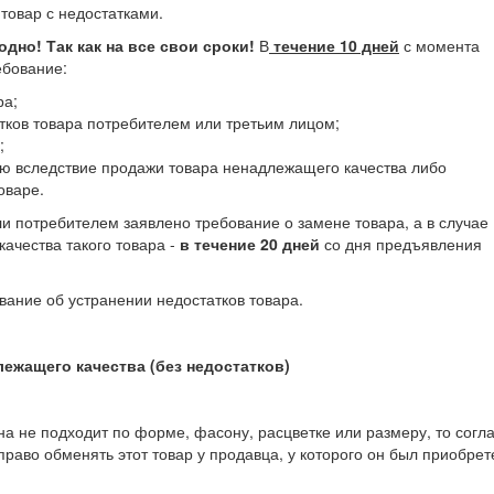
 товар с недостатками.
дно! Так как на все свои сроки!
В
течение 10 дней
с момента
ебование:
ра;
тков товара потребителем или третьим лицом;
;
ю вследствие продажи товара ненадлежащего качества либо
оваре.
и потребителем заявлено требование о замене товара, а в случае
ачества такого товара -
в течение 20 дней
со дня предъявления
вание об устранении недостатков товара.
ежащего качества (без недостатков)
на не подходит по форме, фасону, расцветке или размеру, то согл
раво обменять этот товар у продавца, у которого он был приобрет