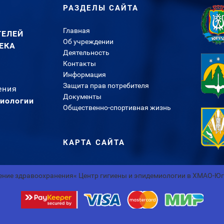
РАЗДЕЛЫ САЙТА
Главная
ТЕЛЕЙ
Об учреждении
ЕКА
Деятельность
Контакты
Информация
Защита прав потребителя
ения
Документы
миологии
Общественно-спортивная жизнь
КАРТА САЙТА
ние здравоохранения« Центр гигиены и эпидемиологии в ХМАО-Ю