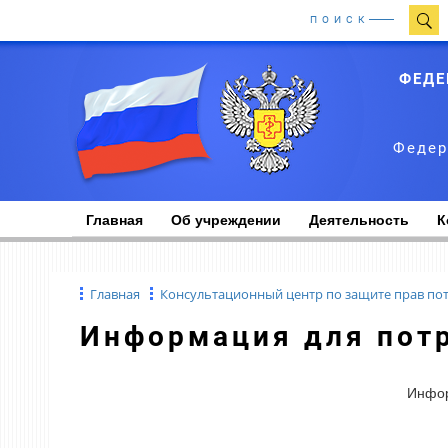
ПОИСК
ФЕДЕ
Федер
Главная
Об учреждении
Деятельность
К
Главная
Консультационный центр по защите прав по
Информация для пот
Инфор