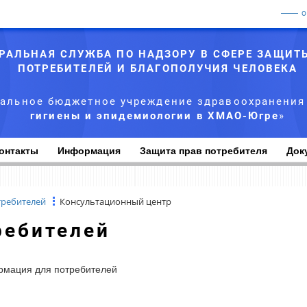
РАЛЬНАЯ СЛУЖБА ПО НАДЗОРУ В СФЕРЕ ЗАЩИТ
ПОТРЕБИТЕЛЕЙ И БЛАГОПОЛУЧИЯ ЧЕЛОВЕКА
альное бюджетное учреждение здравоохранения
гигиены и эпидемиологии в ХМАО-Югре
»
онтакты
Информация
Защита прав потребителя
Док
требителей
Консультационный центр
ребителей
мация для потребителей