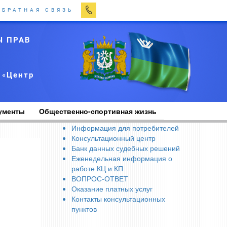
ОБРАТНАЯ СВЯЗЬ
Ы ПРАВ
 «
Центр
ументы
Общественно-спортивная жизнь
Информация для потребителей
Консультационный центр
Банк данных судебных решений
Еженедельная информация о
работе КЦ и КП
ВОПРОС-ОТВЕТ
Оказание платных услуг
Контакты консультационных
пунктов