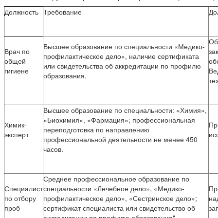
Должность
Требование
До
Об
Высшее образование по специальности «Медико-
Врач по
за
профилактическое дело», наличие сертификата
общей
об
или свидетельства об аккредитации по профилю
гигиене
Ве
образования.
те
Высшее образование по специальности: «Химия»,
«Биохимия», «Фармация»; профессиональная
Химик-
Пр
переподготовка по направлению
эксперт
ис
профессиональной деятельности не менее 450
часов.
Среднее профессиональное образование по
Специалист
специальности «Лечебное дело», «Медико-
Пр
по отбору
профилактическое дело», «Сестринское дело»;
на
проб
сертификат специалиста или свидетельство об
за
аккредитации по профилю образования".