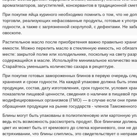
ароматизаторов, загустителей, консервантов в традиционной сме
При покупке яйца куриного необходимо помнить о том, что не доп
торговли, реализующих нефасованные продукты, готовые к упот
годности, а также с загрязненной скорлупой, с дефектами. Не за
овоскопе.
Растительное масло после приобретения важно правильно храни
емкости. Можно перелить масло в стеклянную емкость, но обязат
месте: закрытой полке или холодильнике, поскольку на свету ра
содержащийся в масле. Используйте минимальное количество мас
Старайтесь уменьшить количество сахара в рецептуре.
При покупке готовых замороженных блинов в первую очередь сле
хранения и сроки годности. На каждой упаковке должна быть эт
продукции, состав, дату изготовления, срок годности, условия х
показатели пищевой ценности, сведения о наличии в пищевой пр
модифицированных организмов (ГМО) — в случае если они приме
обращения продукции на рынке государств - членов Таможенного
Блины могут быть упакованы в полиэтиленовую или картонную уп
ведь есть возможность рассмотреть продукт. Все блинчики должн
цвет их может быть от кремового до слегка коричневого, они не 
встряхивании, что блины слиплись, это свидетельствует о непр