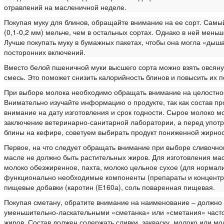
отравлений на масленичной неделе.
Покупая муку для блинов, обращайте внимание на ее сорт. Самы
(0,1-0,2 мм) мельче, чем в остальных сортах. Однако в ней меньш
Лучше покупать муку в бумажных пакетах, чтобы она могла «дыша
посторонних включений.
Вместо белой пшеничной муки высшего сорта можно взять овсяну
смесь. Это поможет снизить калорийность блинов и повысить их п
При выборе молока необходимо обращать внимание на целостность
Внимательно изучайте информацию о продукте, так как состав пр
внимание на дату изготовления и срок годности. Сырое молоко мо
заключение ветеринарно-санитарной лаборатории, а перед употр
блины на кефире, советуем выбирать продукт пониженной жирнос
Первое, на что следует обращать внимание при выборе сливочног
масле не должно быть растительных жиров. Для изготовления мас
молоко обезжиренное, пахта, молоко цельное сухое (для нормали
функционально необходимые компоненты (препараты и концентр
пищевые добавки (каротин (Е160а), соль поваренная пищевая.
Покупая сметану, обратите внимание на наименование – должно 
уменьшительно-ласкательными «сметанка» или «сметания» часто
жиров. Состав должен содержать сливки, закваску, молоко или м