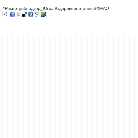
#Роспотребнадзор_Югра #здоровоепитание #ХМАО