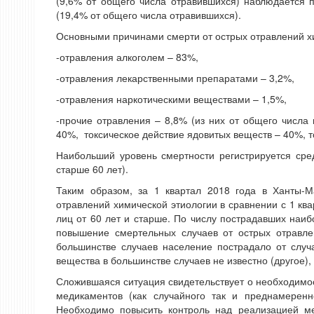
(9,6% от общего числа отравившихся) наблюдается 
(19,4% от общего числа отравившихся).
Основными причинами смерти от острых отравлений х
-отравления алкоголем – 83%,
-отравления лекарственными препаратами – 3,2%,
-отравления наркотическими веществами – 1,5%,
-прочие отравления – 8,8% (из них от общего числа 
40%, токсическое действие ядовитых веществ – 40%, т
Наибольший уровень смертности регистрируется сре
старше 60 лет).
Таким образом, за 1 квартал 2018 года в Ханты-М
отравлений химической этиологии в сравнении с 1 кв
лиц от 60 лет и старше. По числу пострадавших наи
повышение смертельных случаев от острых отравлен
большинстве случаев население пострадало от случ
вещества в большинстве случаев не известно (другое), 
Сложившаяся ситуация свидетельствует о необходимо
медикаментов (как случайного так и преднамеренн
Необходимо повысить контроль над реализацией ме