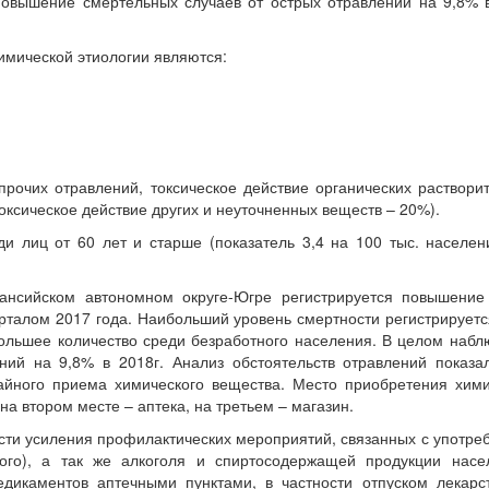
повышение смертельных случаев от острых отравлений на 9,8% в
имической этиологии являются:
прочих отравлений, токсическое действие органических раствори
оксическое действие других и неуточненных веществ – 20%).
ди лиц от 60 лет и старше (показатель 3,4 на 100 тыс. населе
ансийском автономном округе-Югре регистрируется повышение
арталом 2017 года. Наибольший уровень смертности регистрируетс
большее количество среди безработного населения. В целом набл
ий на 9,8% в 2018г. Анализ обстоятельств отравлений показал
айного приема химического вещества. Место приобретения хими
на втором месте – аптека, на третьем – магазин.
сти усиления профилактических мероприятий, связанных с употре
ого), а так же алкоголя и спиртосодержащей продукции насе
дикаментов аптечными пунктами, в частности отпуском лекарс