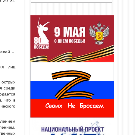
 2018г.
телей –
ния лиц
 острых
я среди
юдается
, что в
ческого
блением
лением.
твенных