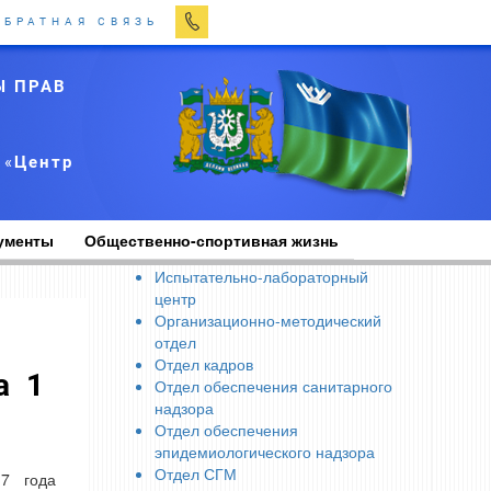
ОБРАТНАЯ СВЯЗЬ
Ы ПРАВ
 «
Центр
ументы
Общественно-спортивная жизнь
Испытательно-лабораторный
центр
Организационно-методический
отдел
Отдел кадров
Отдел обеспечения санитарного
надзора
Отдел обеспечения
эпидемиологического надзора
Отдел СГМ
17 года