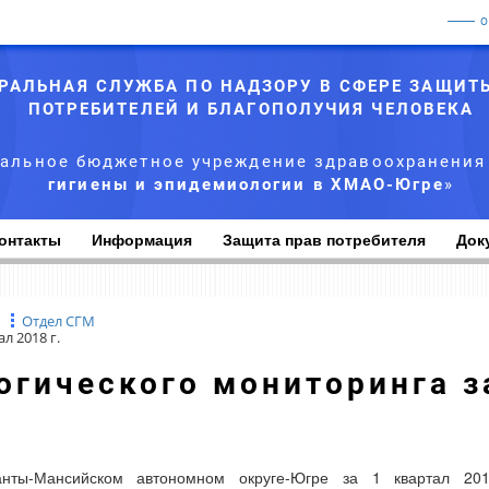
РАЛЬНАЯ СЛУЖБА ПО НАДЗОРУ В СФЕРЕ ЗАЩИТ
ПОТРЕБИТЕЛЕЙ И БЛАГОПОЛУЧИЯ ЧЕЛОВЕКА
альное бюджетное учреждение здравоохранения
гигиены и эпидемиологии в ХМАО-Югре
»
онтакты
Информация
Защита прав потребителя
Док
Отдел СГМ
л 2018 г.
анты-Мансийском автономном округе-Югре за 1 квартал 20