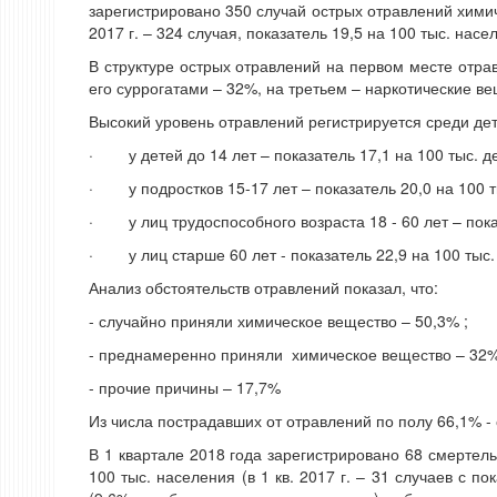
зарегистрировано 350 случай острых отравлений химиче
2017 г. – 324 случая, показатель 19,5 на 100 тыс. насе
В структуре острых отравлений на первом месте отра
его суррогатами – 32%, на третьем – наркотические ве
Высокий уровень отравлений регистрируется среди дет
· у детей до 14 лет – показатель 17,1 на 100 тыс. д
· у подростков 15-17 лет – показатель 20,0 на 100 т
· у лиц трудоспособного возраста 18 - 60 лет – показ
· у лиц старше 60 лет - показатель 22,9 на 100 тыс.
Анализ обстоятельств отравлений показал, что:
- случайно приняли химическое вещество – 50,3% ;
- преднамеренно приняли химическое вещество – 32%
- прочие причины – 17,7%
Из числа пострадавших от отравлений по полу 66,1% 
В 1 квартале 2018 года зарегистрировано 68 смертель
100 тыс. населения (в 1 кв. 2017 г. – 31 случаев с п