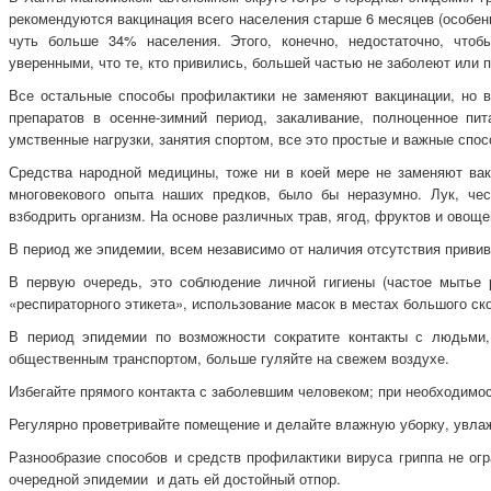
рекомендуются вакцинация всего населения старше 6 месяцев (особен
чуть больше 34% населения. Этого, конечно, недостаточно, что
уверенными, что те, кто привились, большей частью не заболеют или п
Все остальные способы профилактики не заменяют вакцинации, но 
препаратов в осенне-зимний период, закаливание, полноценное п
умственные нагрузки, занятия спортом, все это простые и важные спо
Средства народной медицины, тоже ни в коей мере не заменяют вак
многовекового опыта наших предков, было бы неразумно. Лук, чес
взбодрить организм. На основе различных трав, ягод, фруктов и овощ
В период же эпидемии, всем независимо от наличия отсутствия приви
В первую очередь, это соблюдение личной гигиены (частое мытье 
«респираторного этикета», использование масок в местах большого ск
В период эпидемии по возможности сократите контакты с людьми,
общественным транспортом, больше гуляйте на свежем воздухе.
Избегайте прямого контакта с заболевшим человеком; при необходимо
Регулярно проветривайте помещение и делайте влажную уборку, увлаж
Разнообразие способов и средств профилактики вируса гриппа не огр
очередной эпидемии и дать ей достойный отпор.