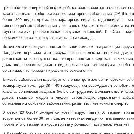
Грипп является вирусной инфекцией, которая поражает в основном нос,
также называют любое острое респираторное заболевание (ОРВИ), чт
более 200 видов других респираторных вирусов (аденовирусы, рин
гриппоподобные заболевания у человека. Однако грипп среди этих в
группы острых респираторных вирусных инфекций. В Югре эпиде
периодически регистрируются летальные исходы.
Источником инфекции является больной человек, выделяющий вирус с
Входными воротами для вируса гриппа являются верхние дыхате
размножается и разрушает их, что проявляется в виде кашля, чихания,
действие, проявляющееся в виде повышения температуры, озноба, 
организма, что приводит к развитию осложнений.
Тяжесть заболевания варьирует от лёгких до тяжёлых гипертоксическ
температуры тела (до 38 - 40 градусов), сопровождается ознобом,
кашель, сопровождающийся болью за грудиной. Большинство инфици
детей, пожилых людей и людей, страдающих серьезными заболе
осложнениям основных заболеваний, развитию пневмонии и смерти.
В сезон 2016-2017 ожидается новый вирус гриппа В, вариант грип
встречались более 30 лет. Самая известная эпидемия, вызванная эти
против этого варианта вируса гриппа у большой части населения нет.
В Ханты-Мансийском автономном округе-Югре очередная эпидемия гр