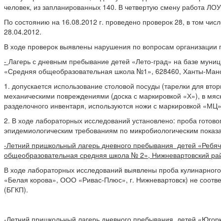
человек, из запланированных 140. В четвертую смену работа ЛОУ
По состоянию на 16.08.2012 г. проведено проверок 28, в том чис
28.04.2012.
В ходе проверок выявлены нарушения по вопросам организации п
-
Лагерь с дневным пребывание детей «Лето-град» на базе муни
«Средняя общеобразовательная школа №1», 628460, Ханты-Манси
1. допускается использование столовой посуды (тарелки для вто
механическими повреждениями (доска с маркировкой «Х»), в мя
разделочного инвентаря, используются ножи с маркировкой «МЦ»
2. В ходе лабораторных исследований установлено: проба готовог
эпидемиологическим требованиям по микробиологическим показа
-Летний пришкольный лагерь дневного пребывания детей «Ребя
общеобразовательная средняя школа № 2», Нижневартовский район,
В ходе лабораторных исследований выявлены проба кулинарного 
«Белая корова», ООО «Ривас-Плюс», г. Нижневартовск) не соотв
(БГКП).
-Летний пришкольный лагерь дневного пребывания детей «Югор