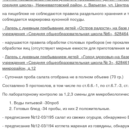
средняя школа», Нижневартовский район, с. Варьеган, ул. Центра
на пищеблоке не соблюдаются правила раздельного хранения и т
соблюдается маркировка кухонной посуды.
- Лагерь с дневным пребывание детей «Остров радости» на баз
учреждения «Средняя общеобразовательная школа №6», 628464, Х
- нарушаются правила обработки столовых приборов (не прокале
обработки яиц (отсутствуют мерные емкости для приготовления
-
Лагерь с дневным пребыванием детей «Город здоровья»на баз
учреждения «Средняя общеобразовательная школа № 3», 628461,
микрорайон, д.12
- Суточная проба салата отобрана не в полном объеме (70 гр.)
Составлено 5 протоколов, в том числе по ст.6.6.-1, по ст.6.7.-3, ст.
По лабораторному контролю за 1,2,3 смены для микробиологичес
Воды питьевой -30проб
Готовых блюд -34 пробы, из них 2 положительные.
- предписание №12-03/195 салат из свежих огурцов, обнаружено
- предписание №12-03/194 котлета жареная из говядины, обнару