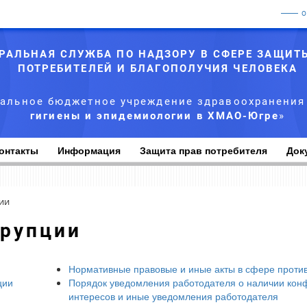
РАЛЬНАЯ СЛУЖБА ПО НАДЗОРУ В СФЕРЕ ЗАЩИТ
ПОТРЕБИТЕЛЕЙ И БЛАГОПОЛУЧИЯ ЧЕЛОВЕКА
альное бюджетное учреждение здравоохранения
гигиены и эпидемиологии в ХМАО-Югре
»
онтакты
Информация
Защита прав потребителя
Док
ии
ррупции
Нормативные правовые и иные акты в сфере проти
ции
Порядок уведомления работодателя о наличии кон
интересов и иные уведомления работодателя