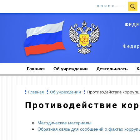
ПОИСК
ФЕДЕ
Федер
Главная
Об учреждении
Деятельность
К
Главная
Об учреждении
Противодействие коррупц
Противодействие ко
Методические материалы
Обратная связь для сообщений о фактах корруп