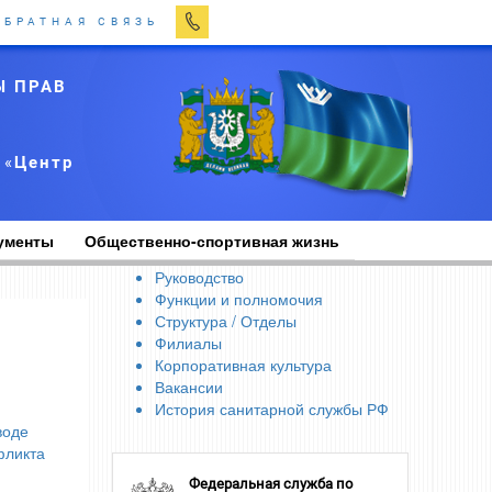
ОБРАТНАЯ СВЯЗЬ
Ы ПРАВ
 «
Центр
ументы
Общественно-спортивная жизнь
Руководство
Функции и полномочия
Структура / Отделы
Филиалы
Корпоративная культура
Вакансии
История санитарной службы РФ
воде
фликта
Федеральная служба по